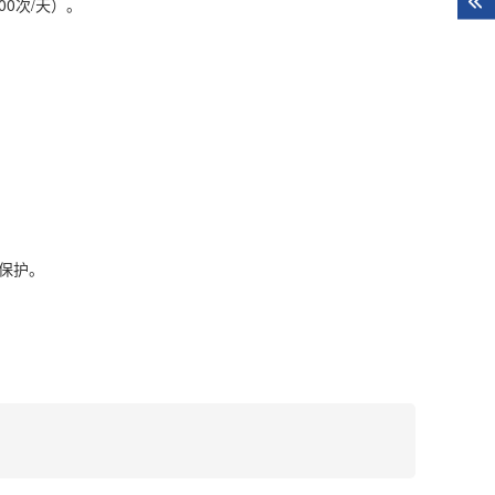
00次/天）。
保护。