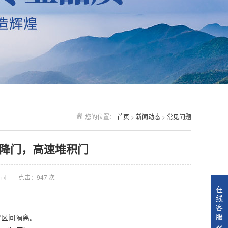
您的位置：
首页
>
新闻动态
>
常见问题
降门，高速堆积门
公司
点击：
947
次
在
线
客
服
房区间隔离。