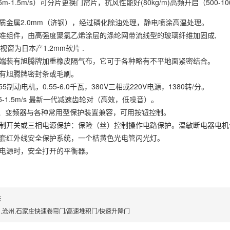
m-1.5m/s）可分片更换门帘片，抗风性能好(80kg/m)高频开启（500-10
质金属2.0mm（济钢），经过磷化除油处理，静电喷涂高温处理。
准组件，由高强度聚氯乙烯涂层的涤纶网带流线型的玻璃纤维加固成,
0mm透视窗为日本产1.2mm软片 .
端装有旭腾牌加重橡皮隔气布，它可于各种略有不平地面紧密结合。
有旭腾牌密封条或毛刷。
5制动电机，0.55-6.0千瓦，380V三相或220V电源，1380转/分。
5-1.5m/s 最新一代减速齿轮对（高效，低噪音）。
C、变频器与各种常用型保护装置兼容，可用按钮控制。
制开关或三相电源保护：保险（丝）控制操作电路保护。温敏断电器电机
套红外线安全保护系统，一个桔黄色光电管闪光灯。
电源时，安全打开的平衡器。
无
.沧州.石家庄快速卷帘门/高速堆积门/快速升降门